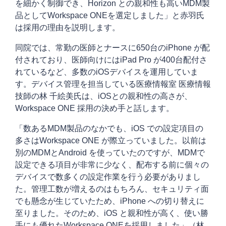
を細かく制御でき、Horizon との親和性も高いMDM製
品としてWorkspace ONEを選定しました」と赤羽氏
は採用の理由を説明します。
同院では、常勤の医師とナースに650台のiPhone が配
付されており、医師向けにはiPad Pro が400台配付さ
れているなど、多数のiOSデバイスを運用していま
す。デバイス管理を担当している医療情報室 医療情報
技師の林 千絵美氏は、iOSとの親和性の高さが、
Workspace ONE 採用の決め手と話します。
「数あるMDM製品のなかでも、iOS での設定項目の
多さはWorkspace ONE が際立っていました。以前は
別のMDMとAndroid を使っていたのですが、MDMで
設定できる項目が非常に少なく、配布する前に個々の
デバイスで数多くの設定作業を行う必要がありまし
た。管理工数が増えるのはもちろん、セキュリティ面
でも懸念が生じていたため、iPhone への切り替えに
至りました。そのため、iOS と親和性が高く、使い勝
手にも優れたWorkspace ONEを採用しました」（林