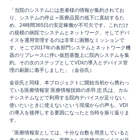
「当院のシステムには患者様の情報が集約されてお
り、システムの停止＝医療品質の低下に直結するた
め、24時間365日の安定稼働が不可欠です。これだけ
の規模の病院でシステムとネットワーク、そしてデバ
イスを運用管理するのは非常に困難なミッションで
す。そこで2017年の各部門システムとネットワーク機
器のリプレースに伴い仮想基盤上に院内システムを集
約。その次のステップとしてVDIの導入とデバイス管
理の刷新に着手しました」（金谷氏）
金谷氏と同様、本プロジェクトに開始当初から携わっ
ている医療情報室 医療情報技師の赤羽 忠 氏は、カル
テシステムなどで利用する院内デバイスが足りない、
使いたいときに使えないという現場からの声も、VDI
の導入を後押しする要因になったと当時を振り返りま
す。
「医療情報室としては、十分な台数を用意していると