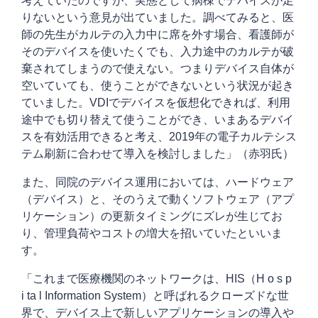
考えていたのですが、実態として病棟でデバイスが足
りないという意見が出ていました。調べてみると、医
師の先生がカルテの入力中に席を外す場合、看護師が
そのデバイスを使いたくでも、入力途中のカルテが破
棄されてしまうので使えない。つまりデバイス自体が
空いていても、使うことができないという状況が起き
ていました。VDIでデバイスを仮想化できれば、利用
途中でも切り替えて使うことができ、いまあるデバイ
スを有効活用できると考え、2019年の電子カルテシス
テム刷新に合わせて導入を検討しました」（赤羽氏）
また、同院のデバイス運用においては、ハードウェア
（デバイス）と、そのうえで動くソフトウェア（アプ
リケーション）の更新タイミングにズレが生じてお
り、管理負荷やコストの増大を招いていたといいま
す。
「これまで医療機関のネットワークは、HIS（H o s p
i ta l Information System）と呼ばれるクローズドな世
界で、デバイス上で新しいアプリケーションの導入や